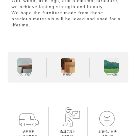
With wood, iron legs, and a minimal structure,
we achieve lasting strength and beauty.
We hope the furniture made from these
precious materials will be loved and used for a
lifetime.
ブランド紹介
樹種紹介
日々の記録
配送予定日
お支払い方法
送料無料
について