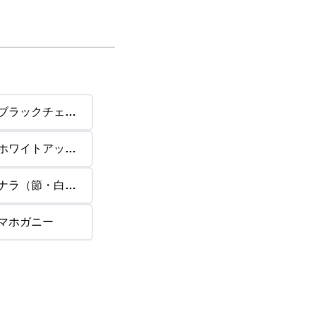
ブラックチェリ
ー
ホワイトアッシ
ュ
ナラ（節・白太
あり）
マホガニー