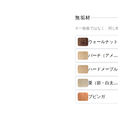
無垢材
※一枚板ではなく、同じ
ウォールナット
バーチ（アメリ
カ・カバ）
ハードメープル
栗（節・白太あ
り）
ブビンガ