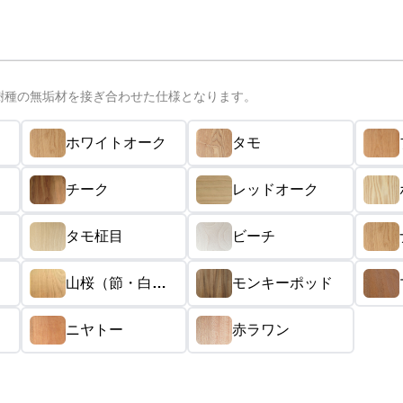
樹種の無垢材を接ぎ合わせた仕様となります。
ホワイトオーク
タモ
チーク
レッドオーク
タモ柾目
ビーチ
山桜（節・白太
モンキーポッド
あり）
ニヤトー
赤ラワン